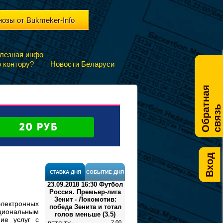
нозы от Bukmeker-Info
лезная инфо
 контору?
Новости Беларуси
О
б
р
а
т
н
а
я
с
в
я
з
ь
Вход
СТАВКА ДНЯ
СОБЫТИЕ ДНЯ
23.09.2018 16:30 Футбол
Россия. Премьер-лига
Зенит - Локомотив:
электронных
победа Зенита и тотал
циональным
голов меньше (3.5)
ние услуг с
2.00