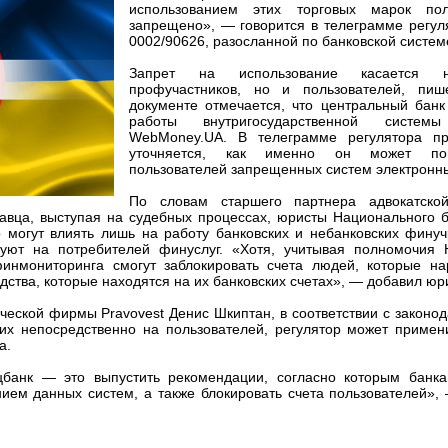
использованием этих торговых марок пол
запрещено», — говорится в телеграмме регу
0002/90626, разосланной по банковской систем
Запрет на использование касается 
профучастников, но и пользователей, пи
документе отмечается, что центральный банк
работы внутригосударственной системы
WebMoney.UA. В телеграмме регулятора п
уточняется, как именно он может по
пользователей запрещенных систем электронны
По словам старшего партнера адвокатско
авца, выступая на судебных процессах, юристы Национального 
о могут влиять лишь на работу банковских и небанковских фину
вуют на потребителей финуслуг. «Хотя, учитывая полномочия 
инмониторинга смогут заблокировать счета людей, которые н
ства, которые находятся на их банковских счетах», — добавил юри
ческой фирмы Pravovest Денис Шкиптан, в соответствии с законод
х непосредственно на пользователей, регулятор может примен
а.
цбанк — это выпустить рекомендации, согласно которым банка
нием данных систем, а также блокировать счета пользователей»,