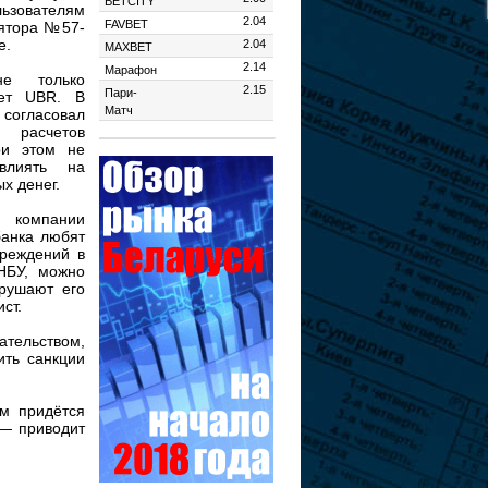
BETCITY
ьзователям
2.04
FAVBET
лятора №57-
е.
2.04
MAXBET
2.14
Марафон
не только
2.15
Пари-
шет UBR. В
Матч
 согласовал
 расчетов
ри этом не
влиять на
х денег.
й компании
банка любят
чреждений в
НБУ, можно
арушают его
ст.
ательством,
ить санкции
м придётся
 — приводит