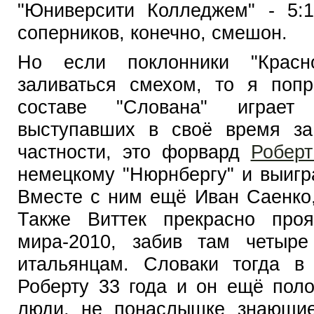
"Юниверсити Колледжем" - 5:1
соперников, конечно, смешон.
Но если поклонники "Красн
заливаться смехом, то я поп
составе "Слована" играет 
выступавших в своё время за
частности, это форвард
Роберт
немецкому "Нюрнбергу" и выигр
Вместе с ним ещё Иван Саенко,
Также Виттек прекрасно про
мира-2010, забив там четыр
итальянцам. Словаки тогда 
Роберту 33 года и он ещё поло
люди, не понаслышке знающие