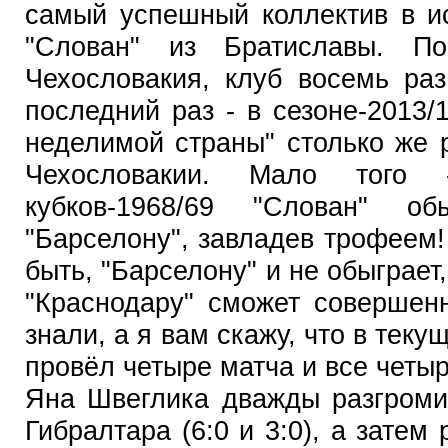
самый успешный коллектив в и
"Слован" из Братиславы. По
Чехословакия, клуб восемь ра
последний раз - в сезоне-2013/1
неделимой страны" столько же 
Чехословакии. Мало того
кубков-1968/69 "Слован" 
"Барселону", завладев трофеем
быть, "Барселону" и не обыграет
"Краснодару" сможет совершен
знали, а я вам скажу, что в тек
провёл четыре матча и все четы
Яна Швеглика дважды разгроми
Гибралтара (6:0 и 3:0), а затем