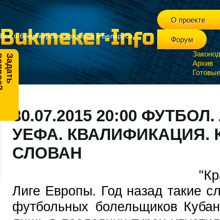
О проекте
Все о букмекерских конторах в Беларуси
Форум
Законод
?
З
а
д
а
т
ь
в
о
п
р
о
с
Архив
Готовые
30.07.2015 20:00 ФУТБО
УЕФА. КВАЛИФИКАЦИЯ. 
СЛОВАН
"Кр
Лиге Европы. Год назад такие 
футбольных болельщиков Кубани