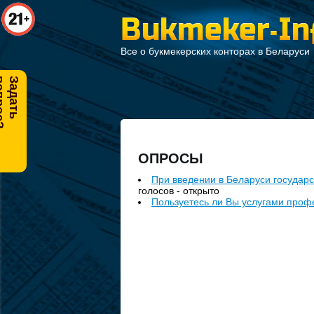
Все о букмекерских конторах в Беларуси
?
З
а
д
а
т
ь
в
о
п
р
о
с
ОПРОСЫ
При введении в Беларуси государс
голосов - открыто
Пользуетесь ли Вы услугами проф