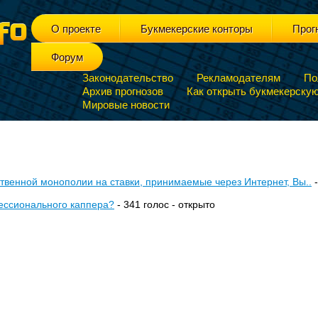
О проекте
Букмекерские конторы
Прог
Форум
Законодательство
Рекламодателям
По
Архив прогнозов
Как открыть букмекерскую
Мировые новости
твенной монополии на ставки, принимаемые через Интернет, Вы..
-
ессионального каппера?
- 341 голос - открыто