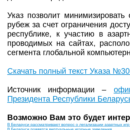
Указ позволит минимизировать 
рубеж за счет ограничения дост
республике, к участию в азарт
проводимых на сайтах, распол
сегмента глобальной компьютерн
Скачать полный текст Указа №305
Источник информации –
офи
Президента Республики Беларус
Возможно Вам это будет инте
В Беларуси рассматривают вопрос о легализации азартных игр
В Беларуси появятся виртуальные игорные заведения