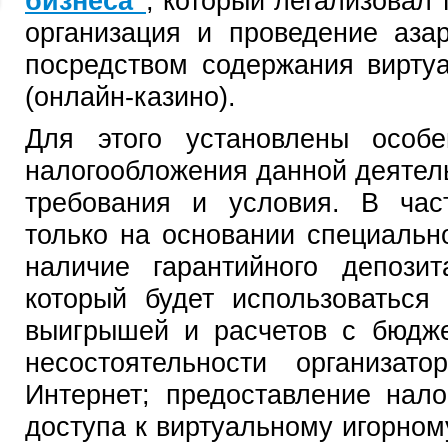
бизнеса"
, который легализовал 
организация и проведение аза
посредством содержания виртуа
(онлайн-казино).
Для этого установлены особе
налогообложения данной деятел
требования и условия. В час
только на основании специальн
наличие гарантийного депози
который будет использоваться
выигрышей и расчетов с бюдж
несостоятельности организат
Интернет; предоставление нал
доступа к виртуальному игорно