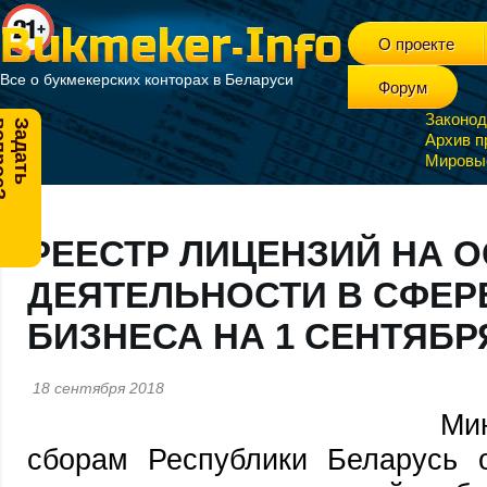
О проекте
Все о букмекерских конторах в Беларуси
Форум
Законод
?
З
а
д
а
т
ь
в
о
п
р
о
с
Архив п
Мировы
РЕЕСТР ЛИЦЕНЗИЙ НА 
ДЕЯТЕЛЬНОСТИ В СФЕР
БИЗНЕСА НА 1 СЕНТЯБРЯ
18 сентября 2018
Ми
сборам Республики Беларусь 