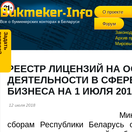
О проекте
Все о букмекерских конторах в Беларуси
Форум
Законод
?
З
а
д
а
т
ь
в
о
п
р
о
с
Архив п
Мировы
РЕЕСТР ЛИЦЕНЗИЙ НА 
ДЕЯТЕЛЬНОСТИ В СФЕР
БИЗНЕСА НА 1 ИЮЛЯ 201
12 июля 2018
Ми
сборам Республики Беларусь 