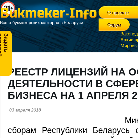
О проекте
Все о букмекерских конторах в Беларуси
Форум
Законод
?
З
а
д
а
т
ь
в
о
п
р
о
с
Архив п
Мировы
РЕЕСТР ЛИЦЕНЗИЙ НА 
ДЕЯТЕЛЬНОСТИ В СФЕР
БИЗНЕСА НА 1 АПРЕЛЯ 2
03 апреля 2018
Ми
сборам Республики Беларусь 