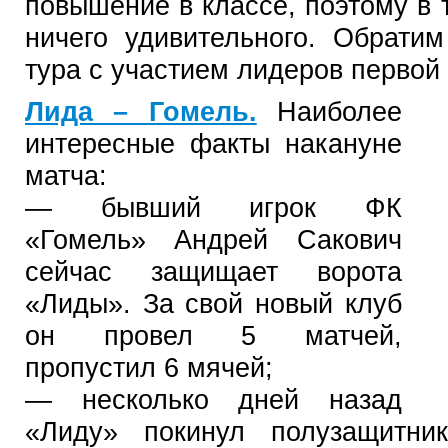
повышение в классе, поэтому в
ничего удивительного. Обрати
тура с участием лидеров первой 
Лида – Гомель.
Наиболее
интересные факты накануне
матча:
― бывший игрок ФК
«Гомель» Андрей Сакович
сейчас защищает ворота
«Лиды». За свой новый клуб
он провел 5 матчей,
пропустил 6 мячей;
― несколько дней назад
«Лиду» покинул полузащитни