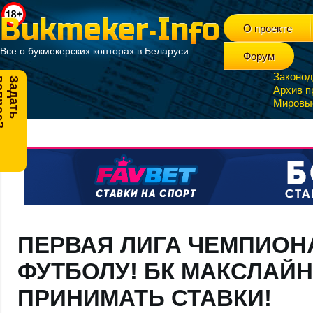
О проекте
Все о букмекерских конторах в Беларуси
Форум
Законод
?
З
а
д
а
т
ь
в
о
п
р
о
с
Архив п
Мировы
ПЕРВАЯ ЛИГА ЧЕМПИОН
ФУТБОЛУ! БК МАКСЛАЙ
ПРИНИМАТЬ СТАВКИ!