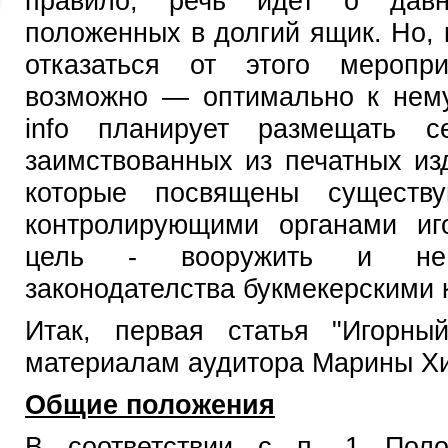
правило, речь идет о давн
положенных в долгий ящик. Но, 
отказаться от этого меропри
возможно — оптимально к нему
info планирует размещать с
заимствованных из печатных из
которые посвящены существу
контролирующими органами иг
цель - вооружить и не 
законодателства букмекерскими 
Итак, первая статья "Игорны
материалам аудитора Марины Хи
Общие положения
В соответствии с п. 1 Поло