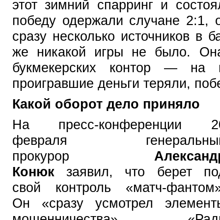
этот зимний спарринг и состо
победу одержали случане 2:1, 
сразу несколько источников в б
же никакой игры не было. Он
букмекерских контор — на н
проигравшие деньги теряли, по
Какой оборот дело приняло
На пресс-конференции 2
февраля генеральны
прокурор
Александ
Конюк
заявил, что берет по
свой контроль «матч-фантом»
Он «сразу усмотрел элемент
мошенничества». «Рад