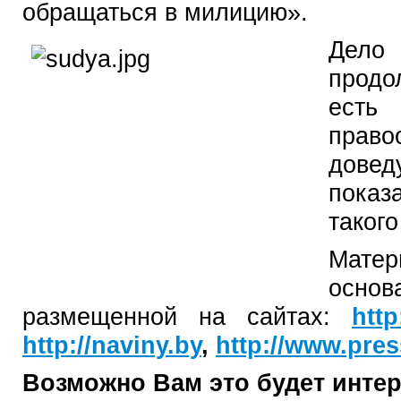
обращаться в милицию».
Дел
продо
ест
прав
довед
показ
таког
Мате
осн
размещенной на сайтах:
htt
http://naviny.by
,
http://www.pres
Возможно Вам это будет инте