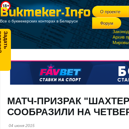
О проекте
Все о букмекерских конторах в Беларуси
Форум
Законод
?
З
а
д
а
т
ь
в
о
п
р
о
с
Архив п
Мировы
МАТЧ-ПРИЗРАК "ШАХТЕР"
СООБРАЗИЛИ НА ЧЕТВЕ
04 июня 2015