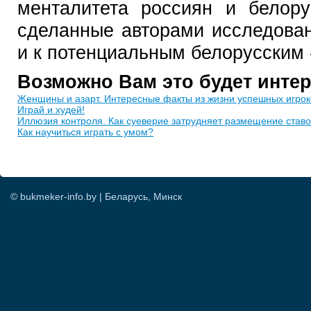
менталитета россиян и белору
сделанные авторами исследова
и к потенциальным белорусски
Возможно Вам это будет инте
Женщины и азарт. Интересные факты из жизни успешных игрок
Играй и худей!
Иллюзия контроля. Как суеверие затрудняет размещение ставо
Как научиться играть с умом?
© bukmeker-info.by | Беларусь, Минск