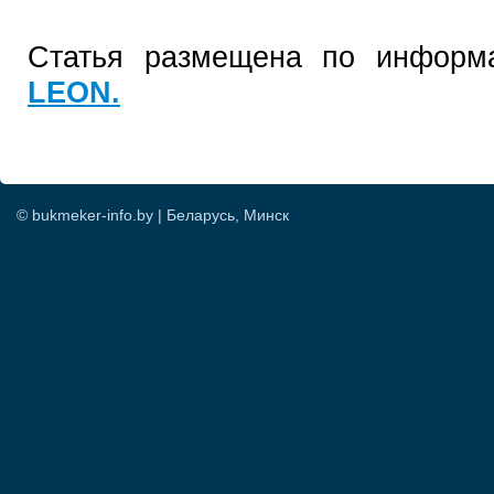
Статья размещена по информ
LEON.
© bukmeker-info.by | Беларусь, Минск