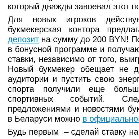
который дважды завоевал этот п
Для новых игроков действу
букмекерская контора предла
депозит
на сумму до 200 BYN! П
в бонусной программе и получа
ставки, независимо от того, выи
Новый букмекер обещает не да
аудитории и пустить свою энер
спорта получили еще боль
спортивных событий. Сл
предложениями и новостями бу
в Беларуси можно
в официально
Будь первым – сделай ставку н