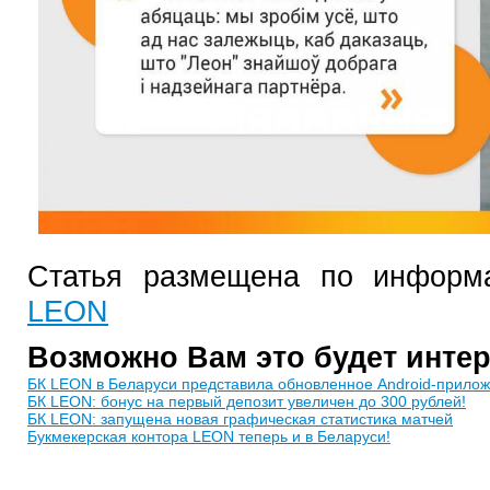
Статья размещена по информ
LEON
Возможно Вам это будет инте
БК LEON в Беларуси представила обновленное Android-прило
БК LEON: бонус на первый депозит увеличен до 300 рублей!
БК LEON: запущена новая графическая статистика матчей
Букмекерская контора LEON теперь и в Беларуси!