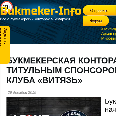
О проекте
Все о букмекерских конторах в Беларуси
Форум
Законод
?
З
а
д
а
т
ь
в
о
п
р
о
с
Архив п
Мировы
БУКМЕКЕРСКАЯ КОНТОР
ТИТУЛЬНЫМ СПОНСОРО
КЛУБА «ВИТЯЗЬ»
26 декабря 2019
Бу
на