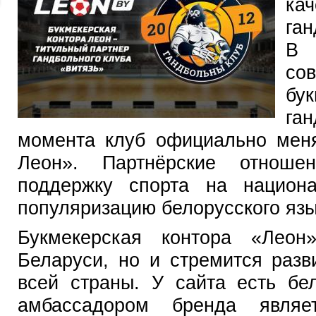
кач
ган
В 
с
бу
га
момента клуб официально меня
Леон». Партнёрские отноше
поддержку спорта на национ
популяризацию белорусского язы
Букмекерская контора «Леон
Беларуси, но и стремится разв
всей страны. У сайта есть бе
амбассадором бренда являе