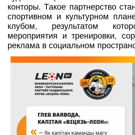
конторы. Такое партнерство ст
спортивном и культурном план
клубом, результатом кото
мероприятия и тренировки, со
реклама в социальном пространс