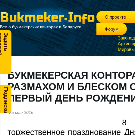
О проекте
Все о букмекерских конторах в Беларуси
Форум
?
З
а
д
а
т
ь
в
о
п
р
о
с
Законод
Архив п
Мировы
БУКМЕКЕРСКАЯ КОНТОРА
РАЗМАХОМ И БЛЕСКОМ 
Подписка
ПЕРВЫЙ ДЕНЬ РОЖДЕНИ
25 мая 2015
8
торжественное празднование Дн