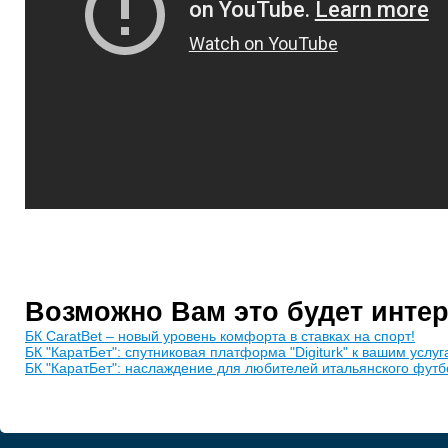
Возможно Вам это будет инте
БК CaratBet – новый уровень комфорта в ставках на спорт!
БК "КаратБет": спутниковая платформа "Digiturk" к вашим услуг
БК "КаратБет": наслаждение для любителей итальянского футб