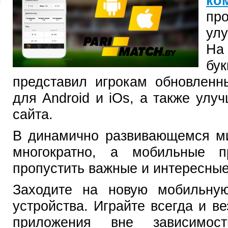
ко
пр
ул
Н
бук
представил игрокам обновлен
для Android и iOs, а также ул
сайта.
В динамично развивающемся ми
многократно, а мобильные п
пропустить важные и интересные
Заходите на новую мобильну
устройства. Играйте всегда и 
приложения вне зависимо