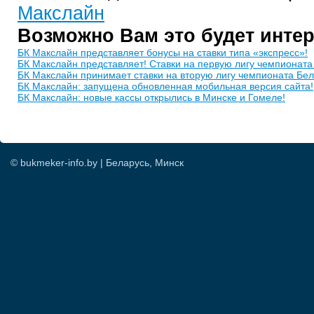
Макслайн
Возможно Вам это будет инте
БК Макслайн представляет бонусы на ставки типа «экспресс»!
БК Макслайн представляет! Ставки на первую лигу чемпионата
БК Макслайн принимает ставки на вторую лигу чемпионата Бел
БК Макслайн: запущена обновленная мобильная версия сайта!
БК Макслайн: новые кассы открылись в Минске и Гомеле!
© bukmeker-info.by | Беларусь, Минск