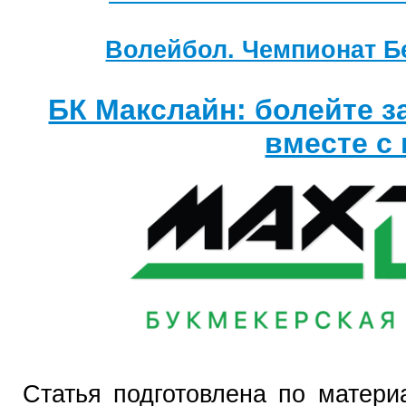
Волейбол. Чемпионат Б
БК Макслайн: болейте з
вместе с
Статья подготовлена по матер