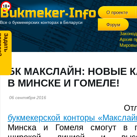
О проекте
Все о букмекерских конторах в Беларуси
Форум
Законод
?
З
а
д
а
т
ь
в
о
п
р
о
с
Архив п
Мировы
БК МАКСЛАЙН: НОВЫЕ 
В МИНСКЕ И ГОМЕЛЕ!
06 сентября 2016
От
букмекерской конторы «Макслай
Минска и Гомеля смогут в п