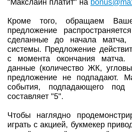
"Макслайн платит" на
bonus@max
Кроме того, обращаем Ваш
предложение распространяется
сделанные до начала матча,
системы. Предложение действит
с момента окончания матча. 
данные (количество ЖК, угловых
предложение не подпадают. М
события, подпадающего под 
составляет "5".
Чтобы наглядно продемонстрир
играть с акцией, букмекер приво