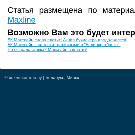
Статья размещена по матери
Maxline
Возможно Вам это будет инте
БК Макслайн снова платит! Акция букмекера продолжается!
БК Макслайн – заплатит наличными в "Белинвестбанке"!
Не сыграла ставка? Макслайн заплатит!
© bukmeker-info.by | Беларусь, Минск