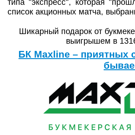
типа "экспресс", которая "про
список акционных матча, выбран
Шикарный подарок от букмек
выигрышем в 131
БК Maxline – приятных
бывае