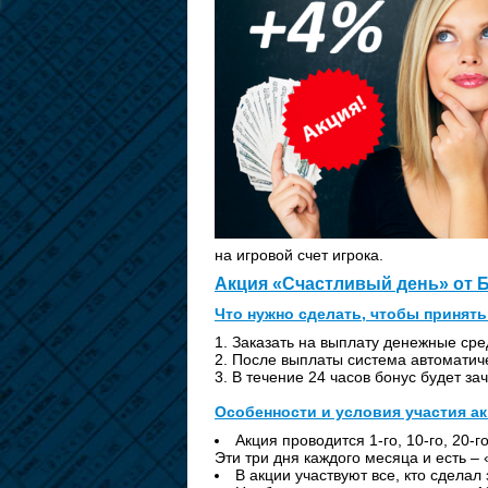
на игровой счет игрока.
Акция «Счастливый день» от 
Что нужно сделать, чтобы принять
Заказать на выплату денежные сре
После выплаты система автоматиче
В течение 24 часов бонус будет зач
Особенности и условия участия а
Акция проводится 1-го, 10-го, 20-г
Эти три дня каждого месяца и есть –
В акции участвуют все, кто сделал