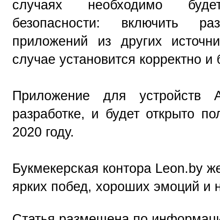
случаях необходимо буде
безопасности: включить ра
приложений из других источни
случае установится корректно и б
Приложение для устройств A
разработке, и будет открыто по
2020 году.
Букмекерская контора Leon.by же
ярких побед, хороших эмоций и 
Статья размещена по информац