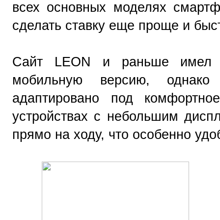
всех основных моделях смартф
сделать ставку еще проще и быс
Сайт LEON и раньше имел к
мобильную версию, однако 
адаптировано под комфортное
устройствах с небольшим диспл
прямо на ходу, что особенно удоб