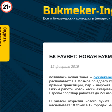
Все о букмекерских конторах в Беларуси
?
З
а
д
а
т
ь
в
о
п
р
о
с
БК FAVBET: НОВАЯ БУК
12 февраля 2019
появилась новая точка –
букмекер
располагается в Мозыре по адресу б
прямые трансляции, бар и широкая л
Режим работы новой кассы ежедневн
Европы спортбар работает до 2-х час
С учетом открытия нового пункта
насчитывает 18 точек в 12 городах Б