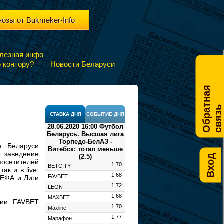
нозы от Bukmeker-Info
лезная инфо
 контору?
Новости Беларуси
О
б
р
а
т
н
а
я
с
в
я
з
ь
СТАВКА ДНЯ
СОБЫТИЕ ДНЯ
28.06.2020 16:00 Футбол
Беларусь. Высшая лига
Торпедо-БелАЗ -
е Беларуси
Витебск: тотал меньше
 заведение
Вход
(2.5)
посетителей
1.70
BETCITY
к и в live.
1.68
FAVBET
УЕФА и Лиги
1.72
LEON
1.68
MAXBET
нии FAVBET
1.70
Maxline
1.77
Марафон