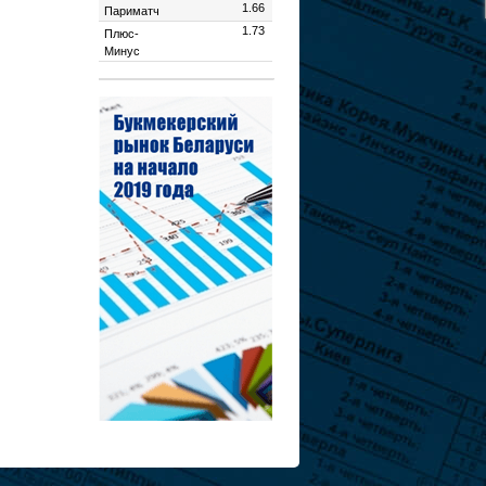
1.66
Париматч
1.73
Плюс-
Минус