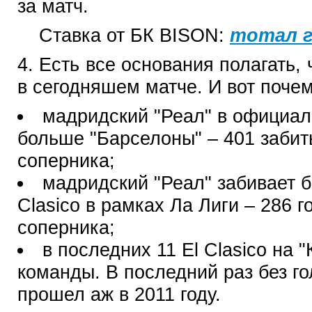
за матч.
Ставка от БК BISON:
тотал го
4. Есть все основания полагать,
в сегодняшем матче. И вот почем
мадридский "Реал" в официаль
больше "Барселоны" – 401 забит
соперника;
мадридский "Реал" забивает б
Clasico в рамках Ла Лиги – 286 г
соперника;
в последних 11 El Clasico на 
команды. В последний раз без г
прошел аж в 2011 году.