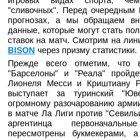
игровых видах спорта, чем
"сливочных". Перед очередным E
прогнозах, а мы обращаем вн
данные, которые могут стать п
ставок на матч. Смотрим на ли
BISON
через призму статистики.
Прежде всего отметим, что 
"Барселоны" и "Реала" пройде
Лионеля Месси и Криштиану Р
выступает за туринский "Юв
огромному разочарованию армии
в матче Ла Лиги против "Севильи
аргентинца первоначальн
пересмотрены букмекерами, 