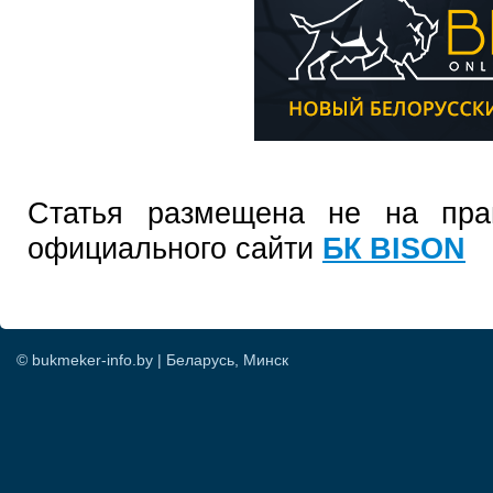
Статья размещена не на пра
официального сайти
БК BISON
© bukmeker-info.by | Беларусь, Минск