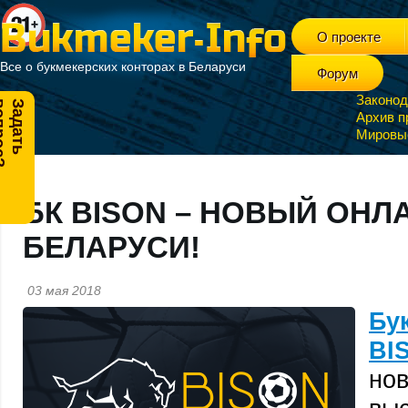
О проекте
Все о букмекерских конторах в Беларуси
Форум
Законод
?
З
а
д
а
т
ь
в
о
п
р
о
с
Архив п
Мировы
БК BISON – НОВЫЙ ОНЛ
БЕЛАРУСИ!
03 мая 2018
Бу
BI
н