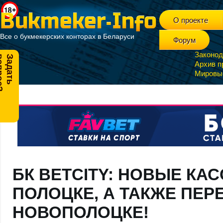
О проекте
Все о букмекерских конторах в Беларуси
Форум
Законод
?
З
а
д
а
т
ь
в
о
п
р
о
с
Архив п
Мировы
БК BETCITY: НОВЫЕ КА
ПОЛОЦКЕ, А ТАКЖЕ ПЕР
НОВОПОЛОЦКЕ!