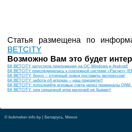
Статья размещена по информ
BETCITY
Возможно Вам это будет инте
БК BETCITY запустила приложения на OC Windows и Android!
БК BETCITY присоединилась к платежной системе «Расчет» (Е
БК BETCITY: бонус – отличный повод поставить экспрессом!
БК BETCITY: забота об игроках – наш приоритет!
БК BETCITY: пополняйте игровые счета через терминалы QIWI 
БК BETCITY: при серьезной игре мелочей не бывает!
© bukmeker-info.by | Беларусь, Минск