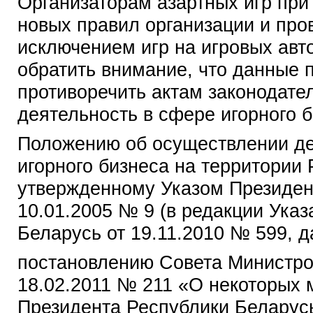
Организаторам азартных игр при
новых правил организации и пров
исключением игр на игровых авт
обратить внимание, что данные 
противоречить актам законодате
деятельность в сфере игорного б
Положению об осуществлении де
игорного бизнеса на территории
утвержденному Указом Президен
10.01.2005 № 9 (в редакции Ука
Беларусь от 19.11.2010 № 599, 
постановлению Совета Министро
18.02.2011 № 211 «О некоторых 
Президента Республики Беларусь