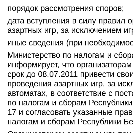
порядок рассмотрения споров;
дата вступления в силу правил 
азартных игр, за исключением иг
иные сведения (при необходимос
Министерство по налогам и сбо
информирует, что организаторам
срок до 08.07.2011 привести сво
проведения азартных игр, за ис
автоматах, в соответствие с по
по налогам и сборам Республики
17 и согласовать указанные пра
налогам и сборам Республики Бе