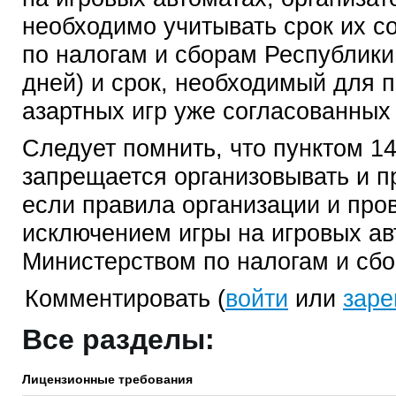
необходимо учитывать срок их с
по налогам и сборам Республики
дней) и срок, необходимый для 
азартных игр уже согласованных
Следует помнить, что пунктом 1
запрещается организовывать и п
если правила организации и пров
исключением игры на игровых ав
Министерством по налогам и сбо
Комментировать (
войти
или
заре
Все разделы:
Лицензионные требования