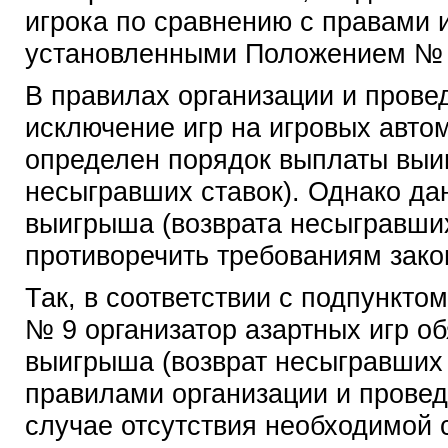
игрока по сравнению с правами 
установленными Положением № 
В правилах организации и провед
исключение игр на игровых авто
определен порядок выплаты выи
несыгравших ставок). Однако д
выигрыша (возврата несыгравших
противоречить требованиям зако
Так, в соответствии с подпункто
№ 9 организатор азартных игр о
выигрыша (возврат несыгравших с
правилами организации и провед
случае отсутствия необходимой