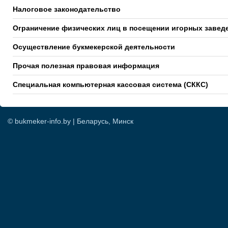
Налоговое законодательство
Ограничение физических лиц в посещении игорных завед
Осуществление букмекерской деятельности
Прочая полезная правовая информация
Специальная компьютерная кассовая система (СККС)
© bukmeker-info.by | Беларусь, Минск