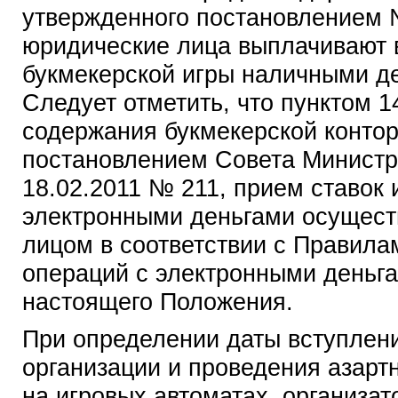
утвержденного постановлением №
юридические лица выплачивают 
букмекерской игры наличными д
Следует отметить, что пунктом 
содержания букмекерской конто
постановлением Совета Министр
18.02.2011 № 211, прием ставок
электронными деньгами осущес
лицом в соответствии с Правил
операций с электронными деньга
настоящего Положения.
При определении даты вступлени
организации и проведения азартн
на игровых автоматах, организат