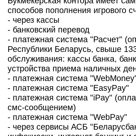
Букмекерская контора имеет са
способов пополнения игрового сч
- через кассы
- банковский перевод
- платежная система "Расчет" (о
Республики Беларусь, свыше 133
обслуживания: кассы банка, бан
устройства приема наличных дене
- платежная система "WebMoney
- платежная система "EasyPay"
- платежная система "iPay" (опл
смс-сообщением)
- платежная система "WebPay"
- через сервисы АСБ "Беларусба