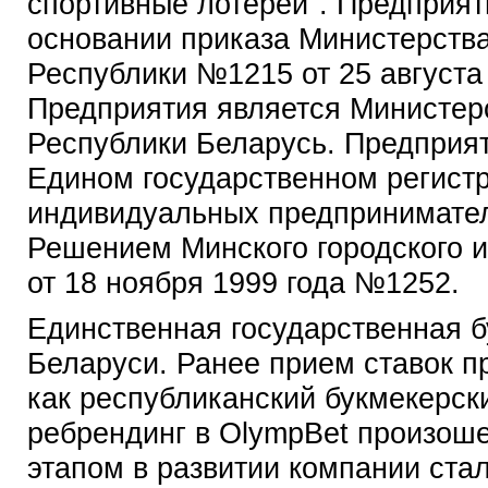
спортивные лотереи". Предприят
основании приказа Министерства
Республики №1215 от 25 августа
Предприятия является Министерс
Республики Беларусь. Предприят
Едином государственном регист
индивидуальных предпринимате
Решением Минского городского и
от 18 ноября 1999 года №1252.
Единственная государственная б
Беларуси. Ранее прием ставок 
как республиканский букмекерск
ребрендинг в OlympBet произоше
этапом в развитии компании ста