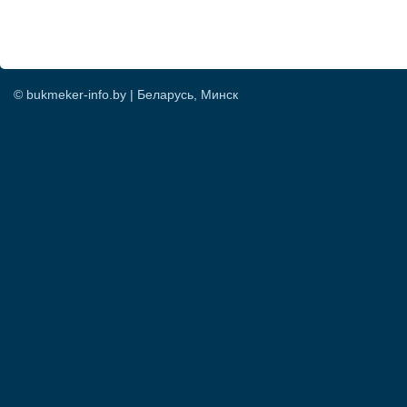
© bukmeker-info.by | Беларусь, Минск