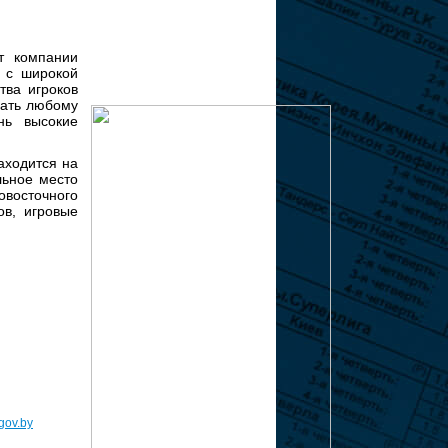
т компании
ц с широкой
тва игроков
вать любому
нь высокие
аходится на
льное место
овосточного
ов, игровые
gov.by