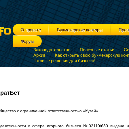
О проекте
Букмекерские конторы
Прог
Форум
Законодательство
Полезные статьи
Сс
Архив
Как открыть свою букмекерскую кон
Готовые решения для бизнеса!
аратБет
бщество с ограниченной ответственностью «Кузей»
 деятельности в сфере игорного бизнеса №02110/630 выдана н