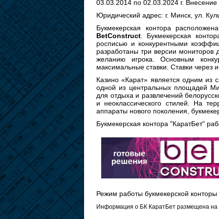
03.03.2014 по 02.03.2024 г. Внесени
Юридический адрес: г. Минск, ул. Кул
Букмекерская контора расположен
BetConstruct
. Букмекерская конто
росписью и конкурентными коэффиц
разработаны три версии мониторов 
желанию игрока. Основным конку
максимальные ставки. Ставки через и
Казино «Карат» является одним из 
одной из центральных площадей Ми
для отдыха и развлечений белорусск
и неоклассического стилей. На те
аппараты нового поколения, букмеке
Букмекерская контора "КаратБет" ра
Режим работы букмекерской конторы -
Информация о БК КаратБет
размещена на