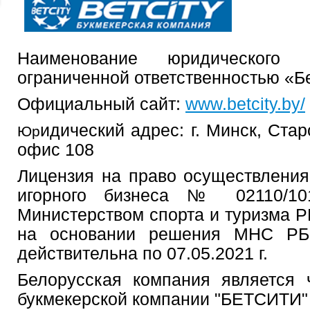
Наименование юридического
ограниченной ответственностью «Б
Официальный сайт:
www.betcity.by/
идический адрес: г. Минск, Стар
Юр
офис 108
Лицензия на право осуществления
игорного бизнеса № 02110/101
Министерством спорта и туризма РБ
на основании решения МНС РБ
действительна по 07.05.2021 г.
Белорусская компания является 
букмекерской компании "БЕТСИТИ" 