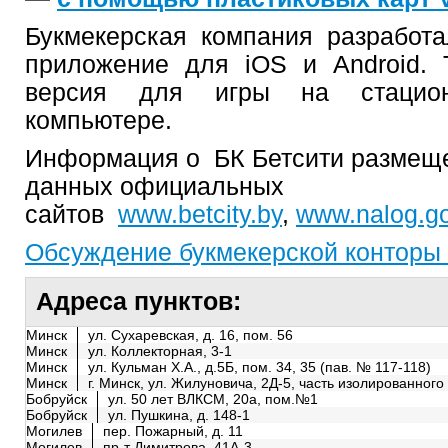
Букмекерская компания разработ
приложение для iOS и Android. 
версия для игры на стацион
компьютере.
Информация о БК Бетсити размеще
данных официальных
сайтов
www.betcity.by
,
www.nalog.go
Обсуждение букмекерской конторы
Адреса пунктов:
Минск
ул. Сухаревская, д. 16, пом. 56
Минск
ул. Коллекторная, 3-1
Минск
ул. Кульман Х.А., д.5Б, пом. 34, 35 (пав. № 117-118)
Минск
г. Минск, ул. Жилуновича, 2Д-5, часть изолированного
Бобруйск
ул. 50 лет ВЛКСМ, 20а, пом.№1
Бобруйск
ул. Пушкина, д. 148-1
Могилев
пер. Пожарный, д. 11
Могилев
пр-т Димитрова, 41А-3