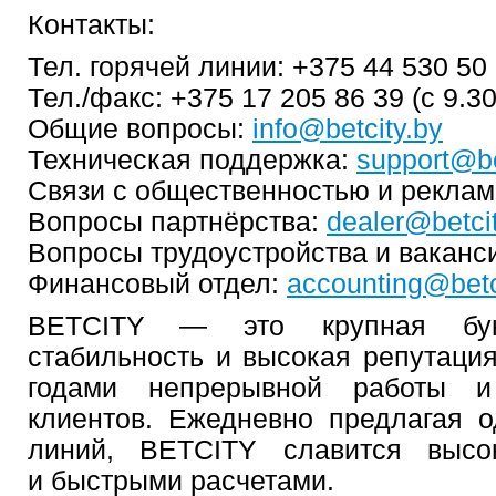
Контакты:
Тел. горячей линии: +375 44 530 50 
Тел./факс: +375 17 205 86 39 (с 9.30
Общие вопросы:
info@betcity.by
Техническая поддержка:
support@be
Связи с общественностью и рекла
Вопросы партнёрства:
dealer@betci
Вопросы трудоустройства и ваканс
Финансовый отдел:
accounting@betc
BETCITY
— это крупная букм
стабильность и высокая репутаци
годами непрерывной работы и
клиентов. Ежедневно предлагая 
линий, BETCITY славится высо
и быстрыми расчетами.